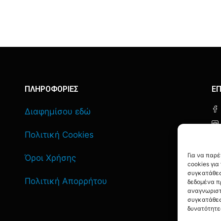
ΠΛΗΡΟΦΟΡΙΕΣ
ΕΠ
Διαφημίσου εδώ
Πολιτική Cookies
Για να παρ
Όροι Χρήσης
cookies γι
συγκατάθεσ
Πολιτική Απορρήτου
δεδομένα π
αναγνωριστ
συγκατάθεσ
δυνατότητε