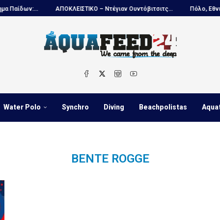
δων:...
ΑΠΟΚΛΕΙΣΤΙΚΟ – Ντέγιαν Ουντόβιτσιτς...
Πόλο, Εθνική Ν
Water Polo
Synchro
Diving
Beachpolistas
Aqua
BENTE ROGGE