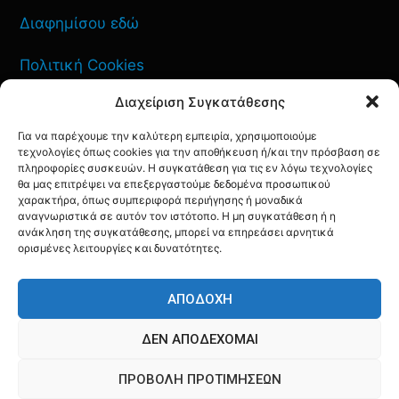
Διαφημίσου εδώ
Πολιτική Cookies
Διαχείριση Συγκατάθεσης
Όροι Χρήσης
Για να παρέχουμε την καλύτερη εμπειρία, χρησιμοποιούμε
Πολιτική Απορρήτου
τεχνολογίες όπως cookies για την αποθήκευση ή/και την πρόσβαση σε
πληροφορίες συσκευών. Η συγκατάθεση για τις εν λόγω τεχνολογίες
θα μας επιτρέψει να επεξεργαστούμε δεδομένα προσωπικού
χαρακτήρα, όπως συμπεριφορά περιήγησης ή μοναδικά
αναγνωριστικά σε αυτόν τον ιστότοπο. Η μη συγκατάθεση ή η
ανάκληση της συγκατάθεσης, μπορεί να επηρεάσει αρνητικά
ΕΠΙΚΟΙΝΩΝΙΑ
ορισμένες λειτουργίες και δυνατότητες.
FACEBOOK
TWITTER
INSTAGRAM
YOUTUBE
ΑΠΟΔΟΧΉ
ΔΕΝ ΑΠΟΔΈΧΟΜΑΙ
ΠΡΟΒΟΛΉ ΠΡΟΤΙΜΉΣΕΩΝ
© AQF24 MEDIA