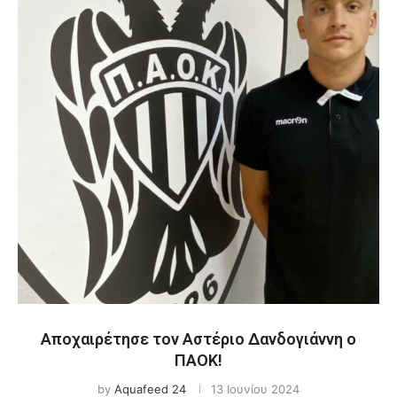
Αποχαιρέτησε τον Αστέριο Δανδογιάννη ο
ΠΑΟΚ!
by
Aquafeed 24
13 Ιουνίου 2024