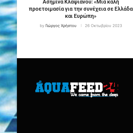
Ασημίνα Κλαψιανού: «Μια καλή
προετοιμασία για την συνέχεια σε Ελλάδα
και Ευρώπη»
by
Γιώργος Χρήστου
26 Οκτωβρίου 2023