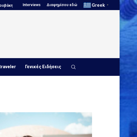
Greek
Interviews
Διαφημίσου εδώ
ο...
Πόλο, Ευρωπαϊκό Πρωτάθλημα Νέων...
Πόλο, Παγκόσμιο Πρω
▼
traveler
Γενικές Ειδήσεις