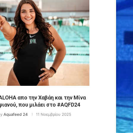
ALOHA απο την Χαβάη και την Μίνα
ιανού, που μιλάει στο #AQFD24
by
Aquafeed 24
11 Νοεμβρίου 2025