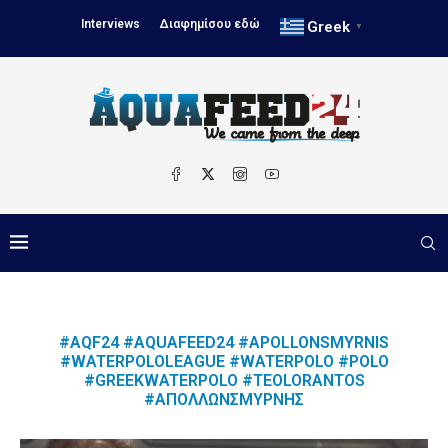
Interviews
Διαφημίσου εδώ
Greek
▼
#AQF24 #AQUAFEED24 #APOLLONSMYRNIS
#WATERPOLOLEAGUE #WATERPOLO #POLO
#GREEKWATERPOLO #TEOLORANTOS
#ΑΠΌΛΛΩΝΣΜΎΡΝΗΣ