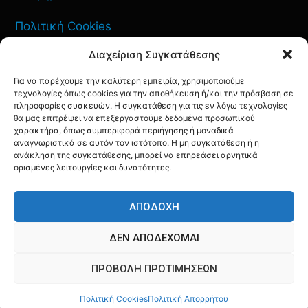
Πολιτική Cookies
Διαχείριση Συγκατάθεσης
Όροι Χρήσης
Για να παρέχουμε την καλύτερη εμπειρία, χρησιμοποιούμε
Πολιτική Απορρήτου
τεχνολογίες όπως cookies για την αποθήκευση ή/και την πρόσβαση σε
πληροφορίες συσκευών. Η συγκατάθεση για τις εν λόγω τεχνολογίες
θα μας επιτρέψει να επεξεργαστούμε δεδομένα προσωπικού
χαρακτήρα, όπως συμπεριφορά περιήγησης ή μοναδικά
αναγνωριστικά σε αυτόν τον ιστότοπο. Η μη συγκατάθεση ή η
ανάκληση της συγκατάθεσης, μπορεί να επηρεάσει αρνητικά
ΕΠΙΚΟΙΝΩΝΙΑ
ορισμένες λειτουργίες και δυνατότητες.
FACEBOOK
TWITTER
INSTAGRAM
YOUTUBE
ΑΠΟΔΟΧΉ
ΔΕΝ ΑΠΟΔΈΧΟΜΑΙ
ΠΡΟΒΟΛΉ ΠΡΟΤΙΜΉΣΕΩΝ
© AQF24 MEDIA
Πολιτική Cookies
Πολιτική Απορρήτου