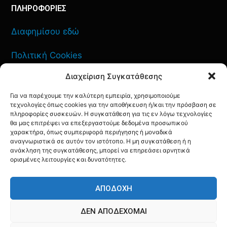
ΠΛΗΡΟΦΟΡΙΕΣ
Διαφημίσου εδώ
Πολιτική Cookies
Διαχείριση Συγκατάθεσης
Όροι Χρήσης
Για να παρέχουμε την καλύτερη εμπειρία, χρησιμοποιούμε
Πολιτική Απορρήτου
τεχνολογίες όπως cookies για την αποθήκευση ή/και την πρόσβαση σε
πληροφορίες συσκευών. Η συγκατάθεση για τις εν λόγω τεχνολογίες
θα μας επιτρέψει να επεξεργαστούμε δεδομένα προσωπικού
χαρακτήρα, όπως συμπεριφορά περιήγησης ή μοναδικά
αναγνωριστικά σε αυτόν τον ιστότοπο. Η μη συγκατάθεση ή η
ανάκληση της συγκατάθεσης, μπορεί να επηρεάσει αρνητικά
ΕΠΙΚΟΙΝΩΝΙΑ
ορισμένες λειτουργίες και δυνατότητες.
FACEBOOK
TWITTER
INSTAGRAM
YOUTUBE
ΑΠΟΔΟΧΉ
ΔΕΝ ΑΠΟΔΈΧΟΜΑΙ