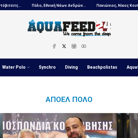
Πόλο, Εθνική Νέων Ανδρών...
Πανιώνιος, Νίκος Κουτουβάκης στο...
Water Polo
Synchro
Diving
Beachpolistas
Aqua
ΑΠΟΕΛ ΠΌΛΟ