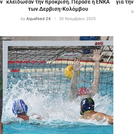
ν
κλείδωσαν την πρόκριση. Πέρασε η ΕΝΚΑ
για τη
των Δερβιση-Κολόμβου
b
by
Aquafeed 24
30 Νοεμβρίου 2025