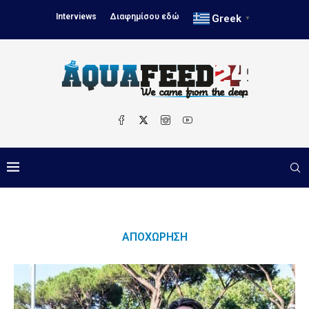
Interviews
Διαφημίσου εδώ
Greek
▼
ΑΠΟΧΏΡΗΣΗ