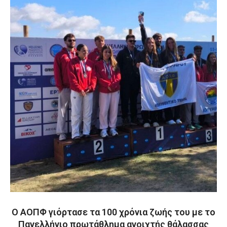
Ο ΑΟΠΦ γιόρτασε τα 100 χρόνια ζωής του με το
Πανελλήνιο πρωτάθλημα ανοιχτής θάλασσας