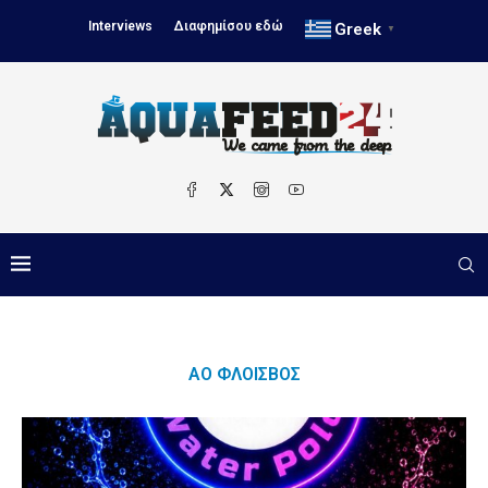
Interviews
Διαφημίσου εδώ
Greek
▼
ΑΟ ΦΛΟΊΣΒΟΣ