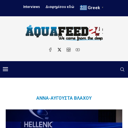
Interviews
Διαφημίσου εδώ
Greek
▼
ΆΝΝΑ-ΑΥΓΟΎΣΤΑ ΒΛΆΧΟΥ