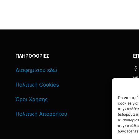
ΠΛΗΡΟΦΟΡΙΕΣ
ΕΠ
Διαφημίσου εδώ
Πολιτική Cookies
Για να παρ
Όροι Χρήσης
cookies γι
συγκατάθεσ
Πολιτική Απορρήτου
δεδομένα π
αναγνωριστ
συγκατάθεσ
δυνατότητε