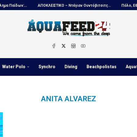
αίδων:...
ΑΠΟΚΛΕΙΣΤΙΚΟ – Ντέγιαν Ουντόβιτσιτς...
Πόλο, Εθνική
Water Polo
Synchro
Diving
Beachpolistas
Aqua
ANITA ALVAREZ