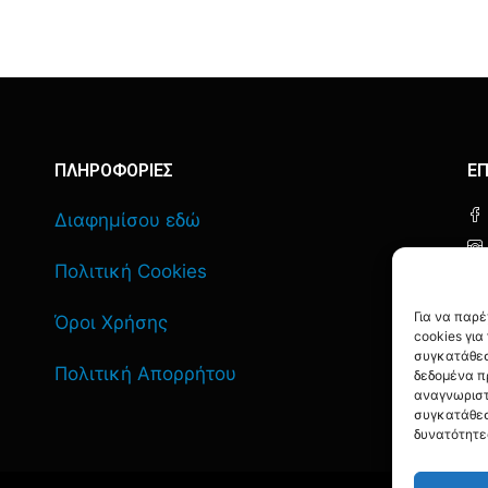
ΠΛΗΡΟΦΟΡΙΕΣ
ΕΠ
Διαφημίσου εδώ
Πολιτική Cookies
Για να παρ
Όροι Χρήσης
cookies γι
συγκατάθεσ
Πολιτική Απορρήτου
δεδομένα π
αναγνωριστ
συγκατάθεσ
δυνατότητε