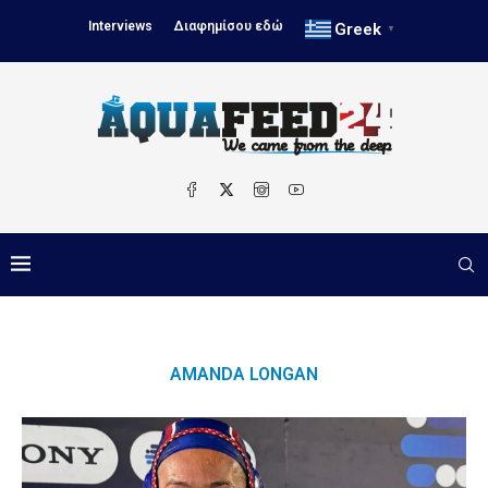
Interviews
Διαφημίσου εδώ
Greek
▼
AMANDA LONGAN