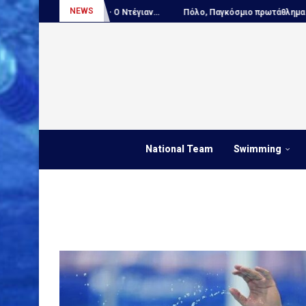
NEWS
ΕΙΣΤΙΚΟ – Ο Ντέγιαν...
Πόλο, Παγκόσμιο πρωτάθλημα Παίδων:...
National Team
Swimming