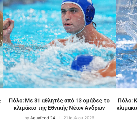
ς
Πόλο: Με 31 αθλητές από 13 ομάδες το
Πόλο: 
κλιμάκιο της Εθνικής Νέων Ανδρών
κλιμακι
by
Aquafeed 24
21 Ιουλίου 2026