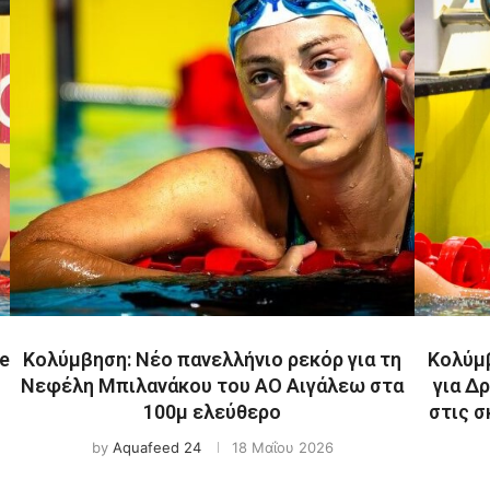
e
Κολύμβηση: Νέο πανελλήνιο ρεκόρ για τη
Κολύμβ
Νεφέλη Μπιλανάκου του ΑΟ Αιγάλεω στα
για Δ
100μ ελεύθερο
στις σ
by
Aquafeed 24
18 Μαΐου 2026