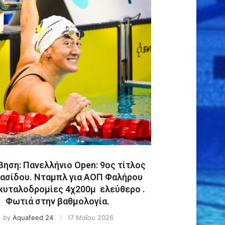
ηση: Πανελλήνιο Open: 9ος τίτλος
ρασίδου. Νταμπλ για ΑΟΠ Φαλήρου
κυταλοδρομίες 4χ200μ ελεύθερο .
Φωτιά στην βαθμολογία.
by
Aquafeed 24
17 Μαΐου 2026