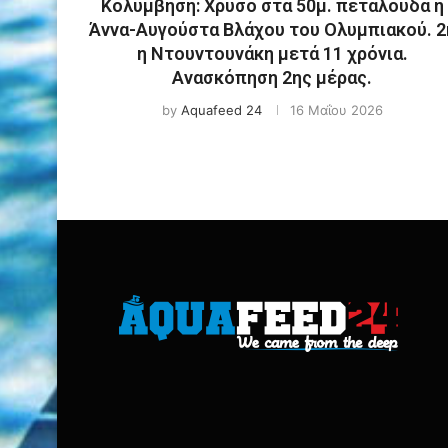
Κολύμβηση: Χρυσό στα 50μ. πεταλούδα η
Άννα-Αυγούστα Βλάχου του Ολυμπιακού. 2
η Ντουντουνάκη μετά 11 χρόνια.
Ανασκόπηση 2ης μέρας.
by
Aquafeed 24
16 Μαΐου 2026