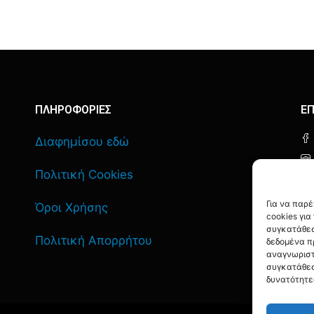
ΠΛΗΡΟΦΟΡΙΕΣ
ΕΠ
Διαφημίσου εδώ
Πολιτική Cookies
Για να παρ
Όροι Χρήσης
cookies γι
συγκατάθεσ
Πολιτική Απορρήτου
δεδομένα π
αναγνωριστ
συγκατάθεσ
δυνατότητε