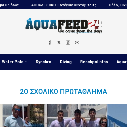
..
ΑΠΟΚΛΕΙΣΤΙΚΟ – Ντέγιαν Ουντόβιτσιτς...
Πόλο, Εθνική Νέων Α
Water Polo
Synchro
Diving
Beachpolistas
Aqua
2Ο ΣΧΟΛΙΚΌ ΠΡΩΤΆΘΛΗΜΑ