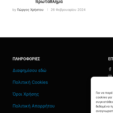
πρωτάθλημα
by
Γιώργος Χρήστου
26 Φεβρουαρίου 2024
ΠΛΗΡΟΦΟΡΙΕΣ
ΕΠ
Διαφημίσου εδώ
Πολιτική Cookies
Για να παρ
Όροι Χρήσης
cookies γι
συγκατάθεσ
Πολιτική Απορρήτου
δεδομένα π
αναγνωριστ