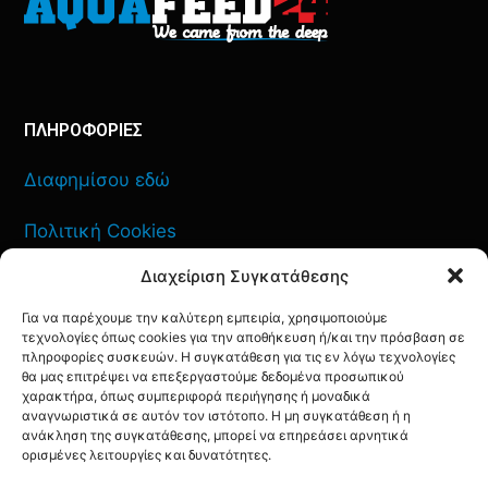
ΠΛΗΡΟΦΟΡΙΕΣ
Διαφημίσου εδώ
Πολιτική Cookies
Διαχείριση Συγκατάθεσης
Όροι Χρήσης
Για να παρέχουμε την καλύτερη εμπειρία, χρησιμοποιούμε
Πολιτική Απορρήτου
τεχνολογίες όπως cookies για την αποθήκευση ή/και την πρόσβαση σε
πληροφορίες συσκευών. Η συγκατάθεση για τις εν λόγω τεχνολογίες
θα μας επιτρέψει να επεξεργαστούμε δεδομένα προσωπικού
χαρακτήρα, όπως συμπεριφορά περιήγησης ή μοναδικά
αναγνωριστικά σε αυτόν τον ιστότοπο. Η μη συγκατάθεση ή η
ανάκληση της συγκατάθεσης, μπορεί να επηρεάσει αρνητικά
ΕΠΙΚΟΙΝΩΝΙΑ
ορισμένες λειτουργίες και δυνατότητες.
FACEBOOK
TWITTER