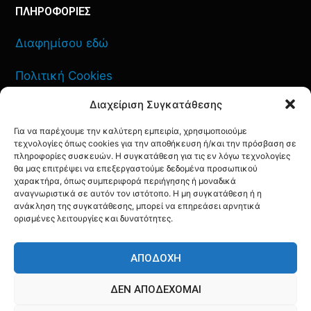
ΠΛΗΡΟΦΟΡΙΕΣ
Διαφημίσου εδώ
Πολιτική Cookies
Διαχείριση Συγκατάθεσης
Όροι Χρήσης
Για να παρέχουμε την καλύτερη εμπειρία, χρησιμοποιούμε
Πολιτική Απορρήτου
τεχνολογίες όπως cookies για την αποθήκευση ή/και την πρόσβαση σε
πληροφορίες συσκευών. Η συγκατάθεση για τις εν λόγω τεχνολογίες
θα μας επιτρέψει να επεξεργαστούμε δεδομένα προσωπικού
χαρακτήρα, όπως συμπεριφορά περιήγησης ή μοναδικά
αναγνωριστικά σε αυτόν τον ιστότοπο. Η μη συγκατάθεση ή η
ανάκληση της συγκατάθεσης, μπορεί να επηρεάσει αρνητικά
ΕΠΙΚΟΙΝΩΝΙΑ
ορισμένες λειτουργίες και δυνατότητες.
FACEBOOK
TWITTER
INSTAGRAM
YOUTUBE
ΑΠΟΔΟΧΉ
ΔΕΝ ΑΠΟΔΈΧΟΜΑΙ