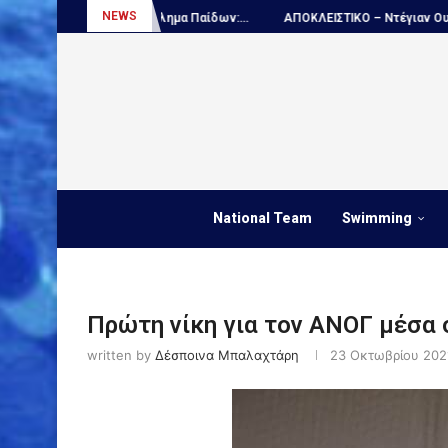
NEWS
μιο πρωτάθλημα Παίδων:...
ΑΠΟΚΛΕΙΣΤΙΚΟ – Ντέγιαν Ουντόβιτσιτς...
National Team
Swimming
Πρώτη νίκη για τον ΑΝΟΓ μέσα 
written by
Δέσποινα Μπαλαχτάρη
23 Οκτωβρίου 202