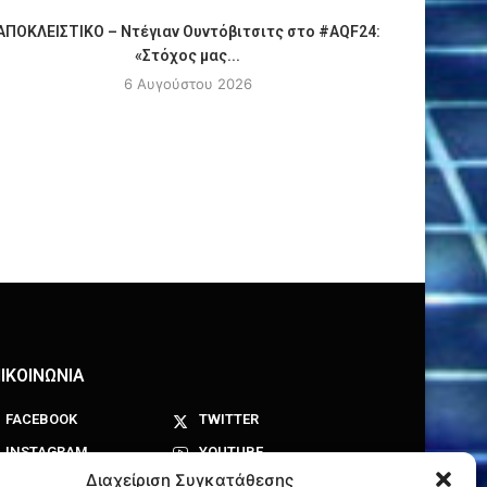
ΑΠΟΚΛΕΙΣΤΙΚΟ – Ντέγιαν Ουντόβιτσιτς στο #AQF24:
Πόλο
«Στόχος μας...
6 Αυγούστου 2026
ΙΚΟΙΝΩΝΙΑ
FACEBOOK
TWITTER
INSTAGRAM
YOUTUBE
Διαχείριση Συγκατάθεσης