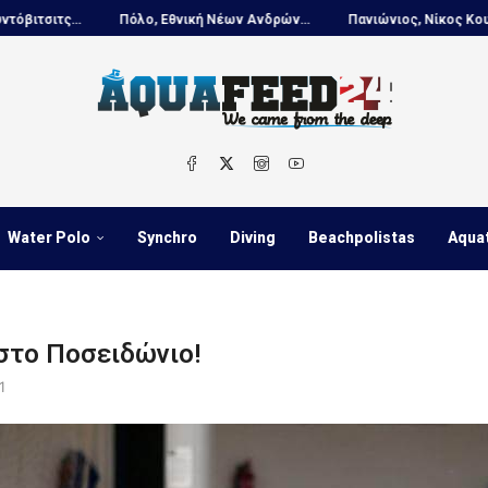
Πόλο, Εθνική Νέων Ανδρών...
Πανιώνιος, Νίκος Κουτουβάκης στο..
Water Polo
Synchro
Diving
Beachpolistas
Aqua
στο Ποσειδώνιο!
1