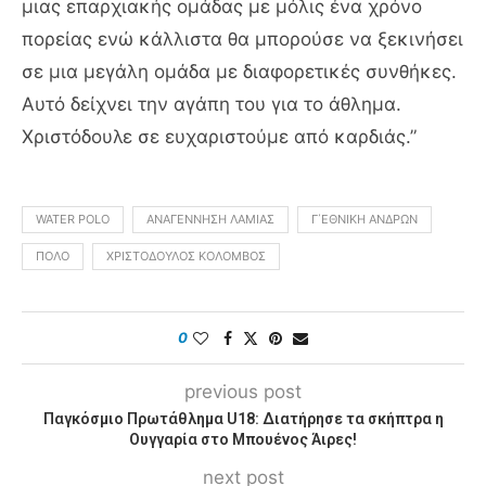
μιας επαρχιακής ομάδας με μόλις ένα χρόνο
πορείας ενώ κάλλιστα θα μπορούσε να ξεκινήσει
σε μια μεγάλη ομάδα με διαφορετικές συνθήκες.
Αυτό δείχνει την αγάπη του για το άθλημα.
Χριστόδουλε σε ευχαριστούμε από καρδιάς.”
WATER POLO
ΑΝΑΓΈΝΝΗΣΗ ΛΑΜΊΑΣ
Γ΄ΕΘΝΙΚΉ ΑΝΔΡΏΝ
ΠΌΛΟ
ΧΡΙΣΤΌΔΟΥΛΟΣ ΚΟΛΌΜΒΟΣ
0
previous post
Παγκόσμιο Πρωτάθλημα U18: Διατήρησε τα σκήπτρα η
Ουγγαρία στο Μπουένος Άιρες!
next post