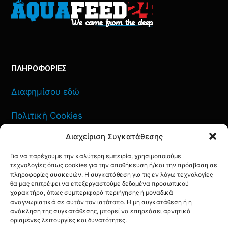
ΠΛΗΡΟΦΟΡΙΕΣ
Διαφημίσου εδώ
Πολιτική Cookies
Διαχείριση Συγκατάθεσης
Όροι Χρήσης
Για να παρέχουμε την καλύτερη εμπειρία, χρησιμοποιούμε
Πολιτική Απορρήτου
τεχνολογίες όπως cookies για την αποθήκευση ή/και την πρόσβαση σε
πληροφορίες συσκευών. Η συγκατάθεση για τις εν λόγω τεχνολογίες
θα μας επιτρέψει να επεξεργαστούμε δεδομένα προσωπικού
χαρακτήρα, όπως συμπεριφορά περιήγησης ή μοναδικά
αναγνωριστικά σε αυτόν τον ιστότοπο. Η μη συγκατάθεση ή η
ΕΠΙΚΟΙΝΩΝΙΑ
ανάκληση της συγκατάθεσης, μπορεί να επηρεάσει αρνητικά
ορισμένες λειτουργίες και δυνατότητες.