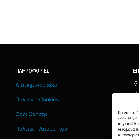
ΠΛΗΡΟΦΟΡΙΕΣ
ΕΠ
Διαφημίσου εδώ
Πολιτική Cookies
Για να παρ
Όροι Χρήσης
cookies γι
συγκατάθεσ
Πολιτική Απορρήτου
δεδομένα π
αναγνωριστ