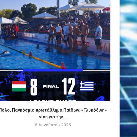
Πόλο, Παγκόσμιο πρωτάθλημα Παίδων: «Γλυκόξινη»
ΑΠΟΚΛΕΙ
νίκη για την...
6 Αυγούστου 2026