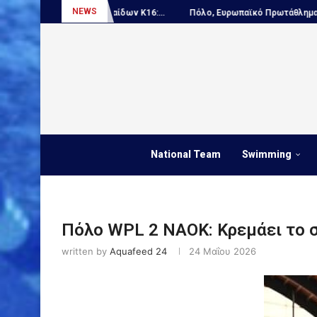
NEWS
τάθλημα Παίδων Κ16:...
Πόλο, Ευρωπαϊκό Πρωτάθλημα Νέων...
Α
National Team
Swimming
Πόλο WPL 2 ΝΑΟΚ: Κρεμάει το 
written by
Aquafeed 24
24 Μαΐου 2026