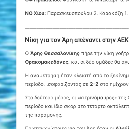
ΝΟ Χίου:
Παρασκευοπούλου 2, Καρακόζη 1, Σ
_____________________________________________
Νίκη για τον Άρη απέναντι στην ΑΕΚ
Ο
Άρης Θεσσαλονίκης
πήρε την νίκη γοήτρ
Θρακομακεδόνες
. και οι δύο ομάδες θα α
Η αναμέτρηση ήταν κλειστή από το ξεκίνημ
περίοδο, ισοφαρίζοντας σε
2-2
στο ημίχρον
Στο δεύτερο μέρος, οι «κιτρινόμαυρες» τη
περίοδο και ίδιο σκορ στο τέταρτο οκτάλεπ
της παραμονής.
Πρωταγωνίστριες για τον Άρη ήταν οι
Αλεξ