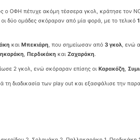
ώς ο ΟΦΗ πέτυχε ακόμη τέσσερα γκολ, κράτησε τον ΝΟ
 οι δύο ομάδες σκόραραν από μία φορά, με το τελικό
άκη
και
Μπεκιάρη
, που σημείωσαν από
3 γκολ
, ενώ 
ηκαράκη
,
Περδικάκη
και
Ζαχαράκη
.
ωσε 2 γκολ, ενώ σκόραραν επίσης οι
Καρακόζη
,
Συμ
ά τη διαδικασία των play out και εξασφάλισε την παρ
σκερίδου 2, Σολανάκη 2, Παλληκαράκη 1, Περδικάκη 1