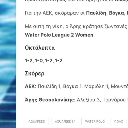
Για την ΑΕΚ, σκόραραν οι
Παυλίδη
,
Βόγκα
,
Με αυτή τη νίκη, ο Άρης κράτησε ζωντανές 
Water Polo League 2 Women
.
Οκτάλεπτα
1-2, 1-0, 1-2, 1-2
Σκόρερ
ΑΕΚ:
Παυλίδη 1, Βόγκα 1, Μαριόλη 1, Μουντά
Άρης Θεσσαλονίκης:
Αλεξίου 3, Τορνάρου 
AQUAFEED
AQUAFEED24
WATER POLO
ΠΌΛΟ