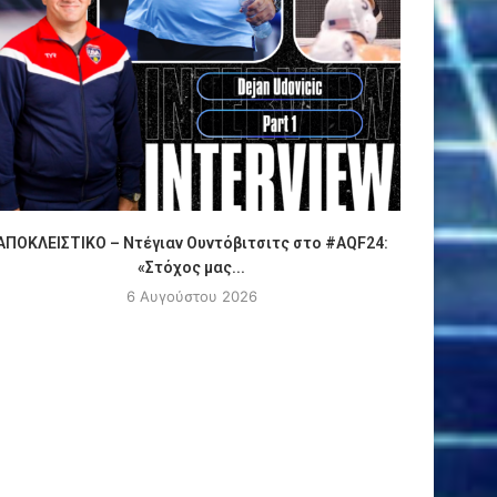
ΑΠΟΚΛΕΙΣΤΙΚΟ – Ντέγιαν Ουντόβιτσιτς στο #AQF24:
Πόλο
«Στόχος μας...
6 Αυγούστου 2026