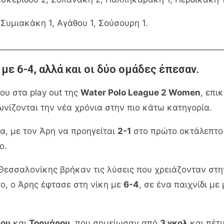
υμιακάκη 1, Αγάθου 1, Σούσουρη 1.
________________________________________________________
 με 6-4, αλλά και οι δύο ομάδες έπεσαν.
ου στα play out της
Water Polo League 2 Women
, επι
γωνίζονται την νέα χρόνια στην πιο κάτω κατηγορία.
α, με τον Άρη να προηγείται
2-1
στο πρώτο οκτάλεπτο 
ο.
ς Θεσσαλονίκης βρήκαν τις λύσεις που χρειάζονταν στ
το, ο Άρης έφτασε στη νίκη με
6-4
, σε ένα παιχνίδι μ
ίου
και
Τορνάρου
, που σημείωσαν από
3 γκολ
και πέτυ