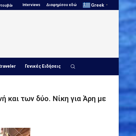
Greek
Interviews
Διαφημίσου εδώ
Πόλο, Ευρωπαϊκό Πρωτάθλημα Νέων...
Πόλο, Παγκόσμιο Πρωτάθλη
▼
traveler
Γενικές Ειδήσεις
ή και των δύο. Νίκη για Άρη με