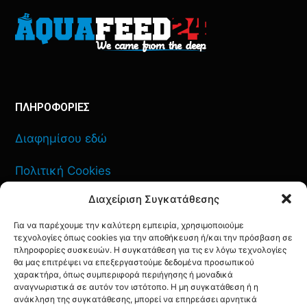
ΠΛΗΡΟΦΟΡΙΕΣ
Διαφημίσου εδώ
Πολιτική Cookies
Διαχείριση Συγκατάθεσης
Όροι Χρήσης
Για να παρέχουμε την καλύτερη εμπειρία, χρησιμοποιούμε
Πολιτική Απορρήτου
τεχνολογίες όπως cookies για την αποθήκευση ή/και την πρόσβαση σε
πληροφορίες συσκευών. Η συγκατάθεση για τις εν λόγω τεχνολογίες
θα μας επιτρέψει να επεξεργαστούμε δεδομένα προσωπικού
χαρακτήρα, όπως συμπεριφορά περιήγησης ή μοναδικά
αναγνωριστικά σε αυτόν τον ιστότοπο. Η μη συγκατάθεση ή η
ανάκληση της συγκατάθεσης, μπορεί να επηρεάσει αρνητικά
ΕΠΙΚΟΙΝΩΝΙΑ