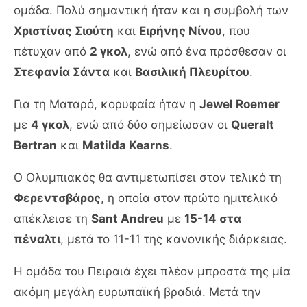
ομάδα. Πολύ σημαντική ήταν και η συμβολή των
Χριστίνας Σιούτη
και
Ειρήνης Νίνου
, που
πέτυχαν από
2 γκολ
, ενώ από ένα πρόσθεσαν οι
Στεφανία Σάντα
και
Βασιλική Πλευρίτου
.
Για τη Ματαρό, κορυφαία ήταν η
Jewel Roemer
με
4 γκολ
, ενώ από δύο σημείωσαν οι
Queralt
Bertran
και
Matilda Kearns
.
Ο Ολυμπιακός θα αντιμετωπίσει στον τελικό τη
Φερεντσβάρος
, η οποία στον πρώτο ημιτελικό
απέκλεισε τη
Sant Andreu
με
15-14 στα
πέναλτι
, μετά το 11-11 της κανονικής διάρκειας.
Η ομάδα του Πειραιά έχει πλέον μπροστά της μία
ακόμη μεγάλη ευρωπαϊκή βραδιά. Μετά την