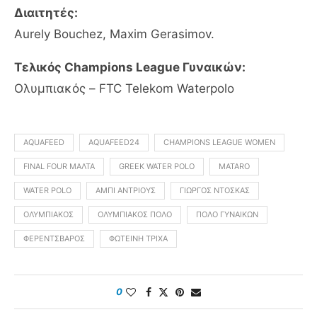
Διαιτητές:
Aurely Bouchez, Maxim Gerasimov.
Τελικός Champions League Γυναικών:
Ολυμπιακός – FTC Telekom Waterpolo
AQUAFEED
AQUAFEED24
CHAMPIONS LEAGUE WOMEN
FINAL FOUR ΜΆΛΤΑ
GREEK WATER POLO
MATARO
WATER POLO
ΆΜΠΙ ΆΝΤΡΙΟΥΣ
ΓΙΏΡΓΟΣ ΝΤΌΣΚΑΣ
ΟΛΥΜΠΙΑΚΌΣ
ΟΛΥΜΠΙΑΚΌΣ ΠΌΛΟ
ΠΌΛΟ ΓΥΝΑΙΚΏΝ
ΦΕΡΕΝΤΣΒΆΡΟΣ
ΦΩΤΕΙΝΉ ΤΡΙΧΆ
0