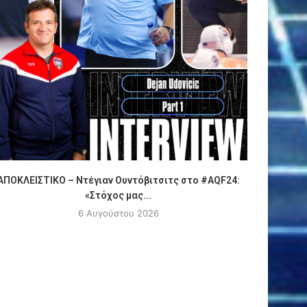
ΑΠΟΚΛΕΙΣΤΙΚΟ – Ντέγιαν Ουντόβιτσιτς στο #AQF24:
Πόλο
«Στόχος μας...
6 Αυγούστου 2026