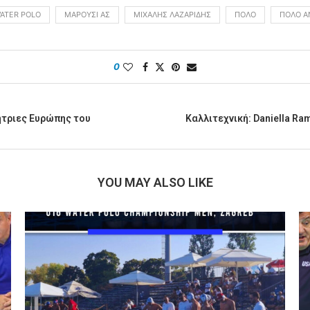
ATER POLO
ΜΑΡΟΎΣΙ ΑΣ
ΜΙΧΆΛΗΣ ΛΑΖΑΡΊΔΗΣ
ΠΌΛΟ
ΠΌΛΟ Α
0
ήτριες Ευρώπης του
Καλλιτεχνική: Daniella Ra
YOU MAY ALSO LIKE