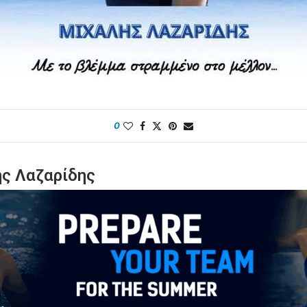
0
ης Λαζαρίδης