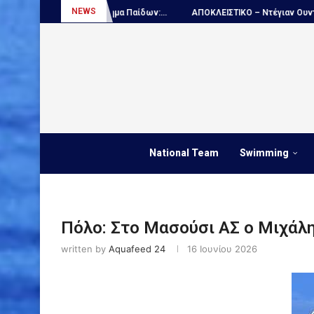
NEWS
τάθλημα Παίδων:...
ΑΠΟΚΛΕΙΣΤΙΚΟ – Ντέγιαν Ουντόβιτσιτς...
Πόλ
National Team
Swimming
Πόλο: Στο Μασούσι ΑΣ ο Μιχάλ
written by
Aquafeed 24
16 Ιουνίου 2026