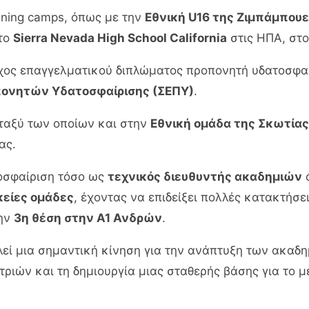
ining camps, όπως με την
Εθνική U16 της Ζιμπάμπουε
στο
Sierra Nevada High School California
στις ΗΠΑ, στο
χος επαγγελματικού διπλώματος προπονητή υδατοσφαίρ
ονητών Υδατοσφαίρισης (ΣΕΠΥ)
.
μεταξύ των οποίων και στην
Εθνική ομάδα της Σκωτίας
ας.
τοσφαίριση τόσο ως
τεχνικός διευθυντής ακαδημιών
ό
κείες ομάδες
, έχοντας να επιδείξει πολλές κατακτήσ
την
3η θέση στην Α1 Ανδρών
.
εί μια σημαντική κίνηση για την ανάπτυξη των ακαδη
ιών και τη δημιουργία μιας σταθερής βάσης για το μ