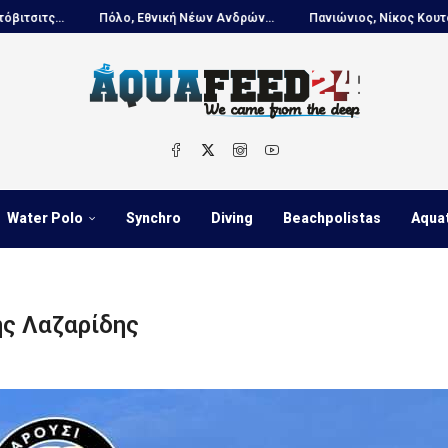
ο, Εθνική Νέων Ανδρών...
Πανιώνιος, Νίκος Κουτουβάκης στο...
Water Polo
Synchro
Diving
Beachpolistas
Aqua
ης Λαζαρίδης