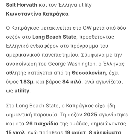
Solt Horvath
και τον Έλληνα utility
Κωνσταντίνο Καπράγκο
.
Ο Καπράγκος μετακινείται στο GW μετά από δύο
σεζόν στο
Long Beach State
, προσθέτοντας
Ελληνικό ενδιαφέρον στο πρόγραμμα του
αμερικανικού πανεπιστημίου. Σύμφωνα με την
ανακοίνωση του George Washington, ο Έλληνας
αθλητής κατάγεται από τη
Θεσσαλονίκη
, έχει
ύψος
1.83μ.
και βάρος
84 κιλά
, ενώ αγωνίζεται
ως
utility
.
Στο Long Beach State, ο Καπράγκος είχε ήδη
σημαντική παρουσία. Τη σεζόν
2025
αγωνίστηκε
και στα
26 παιχνίδια
της ομάδας, σημειώνοντας
15 γκολ
, ενώ πρόσθεσε
19 ασίστ
,
8 κλεψίματα