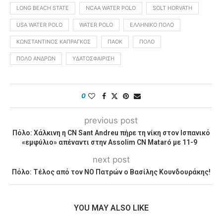
LONG BEACH STATE
NCAA WATER POLO
SOLT HORVATH
USA WATER POLO
WATER POLO
ΕΛΛΗΝΙΚΌ ΠΌΛΟ
ΚΩΝΣΤΑΝΤΊΝΟΣ ΚΑΠΡΆΓΚΟΣ
ΠΑΟΚ
ΠΌΛΟ
ΠΌΛΟ ΑΝΔΡΏΝ
ΥΔΑΤΟΣΦΑΊΡΙΣΗ
0
previous post
Πόλο: Χάλκινη η CN Sant Andreu πήρε τη νίκη στον Ισπανικό
«εμφύλιο» απέναντι στην Assolim CN Mataró με 11-9
next post
Πόλο: Τέλος από τον ΝΟ Πατρών ο Βασίλης Κουνδουράκης!
YOU MAY ALSO LIKE