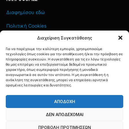
Διαφημίσου εδώ
Πολιτική Cookies
Διαχείριση Συγκατάθεσης
Όροι Χρήσης
Για να παρέχουμε την καλύτερη εμπειρία, χρησιμοποιούμε
Πολιτική Απορρήτου
τεχνολογίες όπως cookies για την αποθήκευση ή/και την πρόσβαση σε
πληροφορίες συσκευών. Η συγκατάθεση για τις εν λόγω τεχνολογίες
θα μας επιτρέψει να επεξεργαστούμε δεδομένα προσωπικού
χαρακτήρα, όπως συμπεριφορά περιήγησης ή μοναδικά
αναγνωριστικά σε αυτόν τον ιστότοπο. Η μη συγκατάθεση ή η
ΕΠΙΚΟΙΝΩΝΙΑ
ανάκληση της συγκατάθεσης, μπορεί να επηρεάσει αρνητικά
ορισμένες λειτουργίες και δυνατότητες.
FACEBOOK
TWITTER
INSTAGRAM
YOUTUBE
ΑΠΟΔΟΧΉ
ΔΕΝ ΑΠΟΔΈΧΟΜΑΙ
ΠΡΟΒΟΛΉ ΠΡΟΤΙΜΉΣΕΩΝ