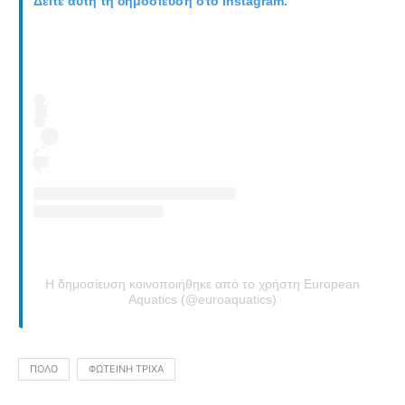
Δείτε αυτή τη δημοσίευση στο Instagram.
Η δημοσίευση κοινοποιήθηκε από το χρήστη European
Aquatics (@euroaquatics)
ΠΌΛΟ
ΦΩΤΕΙΝΉ ΤΡΙΧΆ