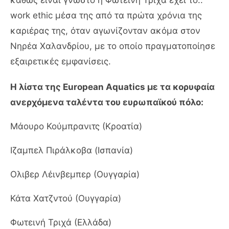
καθώς είναι γνωστό η Φωτεινή Τριχά έχει το..
work ethic μέσα της από τα πρώτα χρόνια της
καριέρας της, όταν αγωνίζονταν ακόμα στον
Νηρέα Χαλανδρίου, με το οποίο πραγματοποίησε
εξαιρετικές εμφανίσεις.
Η λίστα της European Aquatics με τα κορυφαία
ανερχόμενα ταλέντα του ευρωπαϊκού πόλο:
Μάουρο Κούμπρανιτς (Κροατία)
Ιζαμπελ Πιράλκοβα (Ισπανία)
Ολιβερ Λέινβεμπερ (Ουγγαρία)
Κάτα Χατζντού (Ουγγαρία)
Φωτεινή Τριχά (Ελλάδα)