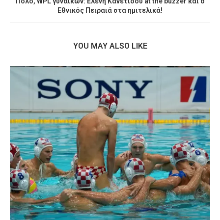
Πόλο, WPL γυναικών: Ελένη Κανετίδου at the buzzer και ο
Εθνικός Πειραιά στα ημιτελικά!
YOU MAY ALSO LIKE