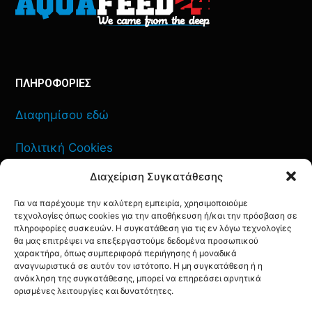
ΠΛΗΡΟΦΟΡΙΕΣ
Διαφημίσου εδώ
Πολιτική Cookies
Διαχείριση Συγκατάθεσης
Όροι Χρήσης
Για να παρέχουμε την καλύτερη εμπειρία, χρησιμοποιούμε
Πολιτική Απορρήτου
τεχνολογίες όπως cookies για την αποθήκευση ή/και την πρόσβαση σε
πληροφορίες συσκευών. Η συγκατάθεση για τις εν λόγω τεχνολογίες
θα μας επιτρέψει να επεξεργαστούμε δεδομένα προσωπικού
χαρακτήρα, όπως συμπεριφορά περιήγησης ή μοναδικά
αναγνωριστικά σε αυτόν τον ιστότοπο. Η μη συγκατάθεση ή η
ΕΠΙΚΟΙΝΩΝΙΑ
ανάκληση της συγκατάθεσης, μπορεί να επηρεάσει αρνητικά
ορισμένες λειτουργίες και δυνατότητες.
FACEBOOK
TWITTER