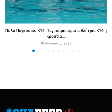
Πόλο Παγκόσμιο Κ16: Παγκόσμια πρωταθλήτρια Κ16 η
Κροατία....
10 Αυγούστου 2026