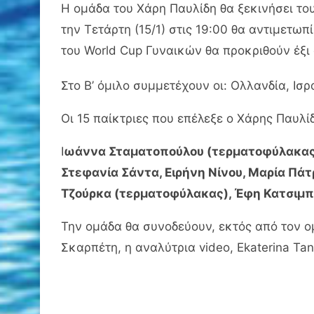
Η ομάδα του Χάρη Παυλίδη θα ξεκινήσει του
την Τετάρτη (15/1) στις 19:00 θα αντιμετωπί
του World Cup Γυναικών θα προκριθούν έξι
Στο Β’ όμιλο συμμετέχουν οι: Ολλανδία, Ισρ
Οι 15 παίκτριες που επέλεξε ο Χάρης Παυλίδη
Ι
ωάννα Σταματοπούλου (τερματοφύλακας), 
Στεφανία Σάντα, Ειρήνη Νίνου, Μαρία Πάτ
Τζούρκα (τερματοφύλακας), Έφη Κατσιμπρ
Την ομάδα θα συνοδεύουν, εκτός από τον 
Σκαρπέτη, η αναλύτρια video, Ekaterina T