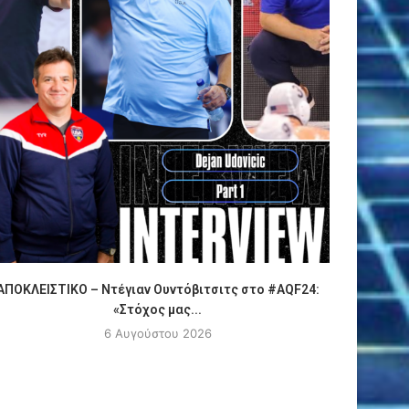
ΑΠΟΚΛΕΙΣΤΙΚΟ – Ντέγιαν Ουντόβιτσιτς στο #AQF24:
Πόλο
«Στόχος μας...
6 Αυγούστου 2026