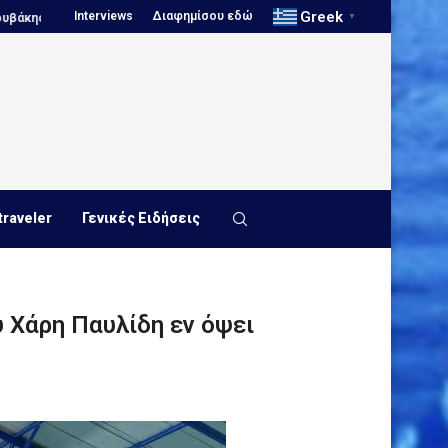
Greek
Interviews
Διαφημίσου εδώ
Πόλο, Ευρωπαϊκό Πρωτάθλημα Νέων...
Πόλο, Παγκόσμιο Πρωτάθλημα Π
▼
traveler
Γενικές Ειδήσεις
υ Χάρη Παυλίδη εν όψει