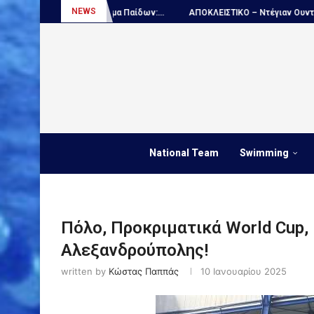
NEWS
τάθλημα Παίδων:...
ΑΠΟΚΛΕΙΣΤΙΚΟ – Ντέγιαν Ουντόβιτσιτς...
Πόλ
National Team
Swimming
Πόλο, Προκριματικά World Cup, 
Αλεξανδρούπολης!
written by
Κώστας Παππάς
10 Ιανουαρίου 2025