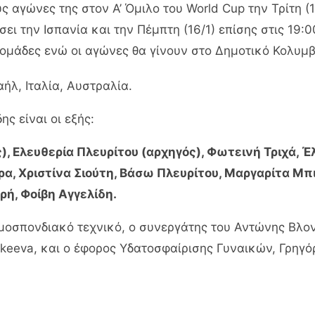
ς αγώνες της στον Α’ Όμιλο του World Cup την Τρίτη (
σει την Ισπανία και την Πέμπτη (16/1) επίσης στις 19:
 ομάδες ενώ οι αγώνες θα γίνουν στο Δημοτικό Κολυ
αήλ, Ιταλία, Αυστραλία.
ς είναι οι εξής:
Ελευθερία Πλευρίτου (αρχηγός), Φωτεινή Τριχά, Έ
ρα, Χριστίνα Σιούτη, Βάσω Πλευρίτου, Μαργαρίτα Μ
ή, Φοίβη Αγγελίδη.
ομοσπονδιακό τεχνικό, ο συνεργάτης του Αντώνης Βλο
ankeeva, και ο έφορος Υδατοσφαίρισης Γυναικών, Γρηγ