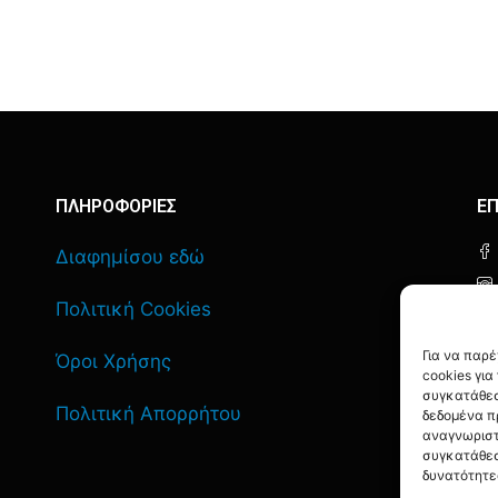
ΠΛΗΡΟΦΟΡΙΕΣ
ΕΠ
Διαφημίσου εδώ
Πολιτική Cookies
Για να παρ
Όροι Χρήσης
cookies γι
συγκατάθεσ
Πολιτική Απορρήτου
δεδομένα π
αναγνωριστ
συγκατάθεσ
δυνατότητε