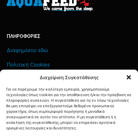
ΠΛΗΡΟΦΟΡΙΕΣ
Διαφημίσου εδώ
Πολιτική Cookies
Διαχείριση Συγκατάθεσης
Όροι Χρήσης
Για να παρέχουμε την καλύτερη εμπειρία, χρησιμοποιούμε
Πολιτική Απορρήτου
τεχνολογίες όπως cookies για την αποθήκευση ή/και την πρόσβαση σε
πληροφορίες συσκευών. Η συγκατάθεση για τις εν λόγω τεχνολογίες
θα μας επιτρέψει να επεξεργαστούμε δεδομένα προσωπικού
χαρακτήρα, όπως συμπεριφορά περιήγησης ή μοναδικά
αναγνωριστικά σε αυτόν τον ιστότοπο. Η μη συγκατάθεση ή η
ανάκληση της συγκατάθεσης, μπορεί να επηρεάσει αρνητικά
ΕΠΙΚΟΙΝΩΝΙΑ
ορισμένες λειτουργίες και δυνατότητες.
FACEBOOK
TWITTER