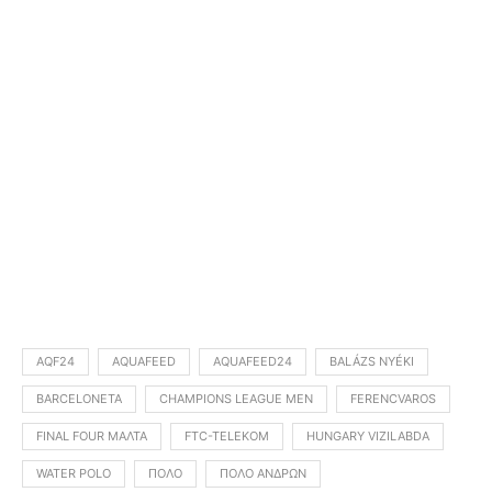
AQF24
AQUAFEED
AQUAFEED24
BALÁZS NYÉKI
BARCELONETA
CHAMPIONS LEAGUE MEN
FERENCVAROS
FINAL FOUR ΜΆΛΤΑ
FTC-TELEKOM
HUNGARY VIZILABDA
WATER POLO
ΠΌΛΟ
ΠΌΛΟ ΑΝΔΡΏΝ