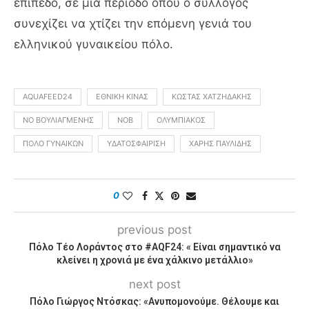
επίπεδο, σε μία περίοδο όπου ο σύλλογος
συνεχίζει να χτίζει την επόμενη γενιά του
ελληνικού γυναικείου πόλο.
AQUAFEED24
ΕΘΝΙΚΉ ΚΊΝΑΣ
ΚΏΣΤΑΣ ΧΑΤΖΗΔΆΚΗΣ
ΝΟ ΒΟΥΛΙΑΓΜΈΝΗΣ
ΝΟΒ
ΟΛΥΜΠΙΑΚΌΣ
ΠΌΛΟ ΓΥΝΑΙΚΏΝ
ΥΔΑΤΟΣΦΑΊΡΙΣΗ
ΧΆΡΗΣ ΠΑΥΛΊΔΗΣ
0
previous post
Πόλο Τέο Λοράντος στο #AQF24: « Είναι σημαντικό να
κλείνει η χρονιά με ένα χάλκινο μετάλλιο»
next post
Πόλο Γιώργος Ντόσκας: «Ανυπομονούμε. Θέλουμε και