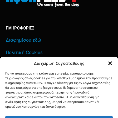
ΠΛΗΡΟΦΟΡΙΕΣ
Διαφημίσου εδώ
Πολιτική Cookies
Διαχείριση Συγκατάθεσης
Όροι Χρήσης
Για να παρέχουμε την καλύτερη εμπειρία, χρησιμοποιούμε
Πολιτική Απορρήτου
τεχνολογίες όπως cookies για την αποθήκευση ή/και την πρόσβαση σε
πληροφορίες συσκευών. Η συγκατάθεση για τις εν λόγω τεχνολογίες
θα μας επιτρέψει να επεξεργαστούμε δεδομένα προσωπικού
χαρακτήρα, όπως συμπεριφορά περιήγησης ή μοναδικά
αναγνωριστικά σε αυτόν τον ιστότοπο. Η μη συγκατάθεση ή η
ΕΠΙΚΟΙΝΩΝΙΑ
ανάκληση της συγκατάθεσης, μπορεί να επηρεάσει αρνητικά
ορισμένες λειτουργίες και δυνατότητες.
FACEBOOK
TWITTER