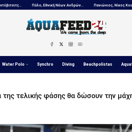
όλο, Εθνική Νέων Ανδρών...
Πανιώνιος, Νίκος Κουτουβάκης στο...
Water Polo
Synchro
Diving
Beachpolistas
Aqua
α της τελικής φάσης θα δώσουν την μάχ