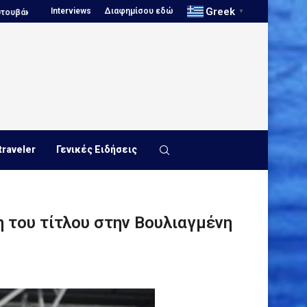
Greek
Interviews
Διαφημίσου εδώ
Πόλο, Ευρωπαϊκό Πρωτάθλημα Νέων...
Πόλο, Παγκόσμιο Πρωτάθλημα
▼
traveler
Γενικές Ειδήσεις
η του τίτλου στην Βουλιαγμένη