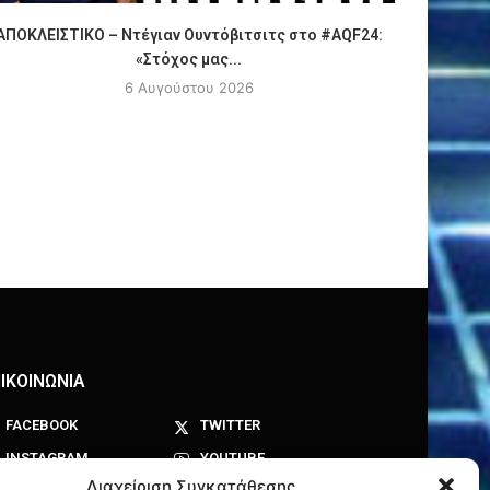
ΑΠΟΚΛΕΙΣΤΙΚΟ – Ντέγιαν Ουντόβιτσιτς στο #AQF24:
Πόλο
«Στόχος μας...
6 Αυγούστου 2026
ΙΚΟΙΝΩΝΙΑ
FACEBOOK
TWITTER
INSTAGRAM
YOUTUBE
Διαχείριση Συγκατάθεσης