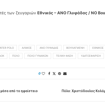
ητές των ζευγαριών
Εθνικός – ΑΝΟ Γλυφάδας / ΝΟ Βο
ATER POLO
ΑΛΙΜΟΣ
ΑΝΟ ΓΛΥΦΆΔΑΣ
ΒΟΥΛΙΑΓΜΈΝΗ
ΕΘΝΙΚΌΣ
ΑΟΚ
ΠΌΛΟ
ΠΌΛΟ ΓΥΝΑΙΚΏΝ
ΤΕΛΙΚΉ ΦΆΣΗ
ΥΔΑΤΟΣΦΑΊΡΙΣΗ
0
ά μέσα από το ηφαίστειο
Πόλο: Χριστόδουλος Κολόμ