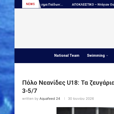
NEWS
πρωτάθλημα Παίδων:...
ΑΠΟΚΛΕΙΣΤΙΚΟ – Ντέγιαν Ουντόβιτσιτς...
Π
National Team
Swimming
Πόλο Νεανίδες U18: Τα ζευγάρι
3-5/7
written by
Aquafeed 24
30 Ιουνίου 2026