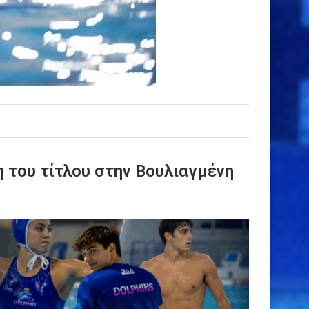
η του τίτλου στην Βουλιαγμένη