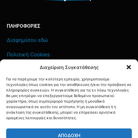
ΠΛΗΡΟΦΟΡΙΕΣ
Διαφημίσου εδώ
Πολιτική Cookies
Διαχείριση Συγκατάθεσης
Όροι Χρήσης
Για να παρέχουμε την καλύτερη εμπειρία, χρησιμοποιούμε
Πολιτική Απορρήτου
τεχνολογίες όπως cookies για την αποθήκευση ή/και την πρόσβαση σε
πληροφορίες συσκευών. Η συγκατάθεση για τις εν λόγω τεχνολογίες
θα μας επιτρέψει να επεξεργαστούμε δεδομένα προσωπικού
χαρακτήρα, όπως συμπεριφορά περιήγησης ή μοναδικά
αναγνωριστικά σε αυτόν τον ιστότοπο. Η μη συγκατάθεση ή η
ανάκληση της συγκατάθεσης, μπορεί να επηρεάσει αρνητικά
ΕΠΙΚΟΙΝΩΝΙΑ
ορισμένες λειτουργίες και δυνατότητες.
FACEBOOK
TWITTER
INSTAGRAM
YOUTUBE
ΑΠΟΔΟΧΉ