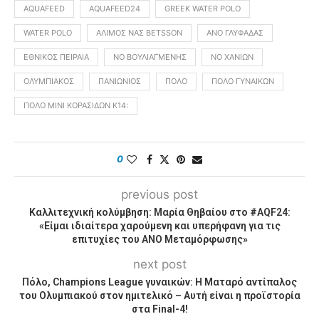
AQUAFEED
AQUAFEED24
GREEK WATER POLO
WATER POLO
ΑΛΙΜΟΣ ΝΑΣ BETSSON
ΑΝΟ ΓΛΥΦΆΔΑΣ
ΕΘΝΙΚΌΣ ΠΕΙΡΑΙΆ
ΝΟ ΒΟΥΛΙΑΓΜΈΝΗΣ
ΝΟ ΧΑΝΊΩΝ
ΟΛΥΜΠΙΑΚΌΣ
ΠΑΝΙΏΝΙΟΣ
ΠΌΛΟ
ΠΌΛΟ ΓΥΝΑΙΚΏΝ
ΠΌΛΟ ΜΊΝΙ ΚΟΡΑΣΊΔΩΝ Κ14:
0
previous post
Καλλιτεχνική κολύμβηση: Μαρία Θηβαίου στο #AQF24:
«Είμαι ιδιαίτερα χαρούμενη και υπερήφανη για τις
επιτυχίες του ΑΝΟ Μεταμόρφωσης»
next post
Πόλο, Champions League γυναικών: Η Ματαρό αντίπαλος
του Ολυμπιακού στον ημιτελικό – Αυτή είναι η προϊστορία
στα Final-4!