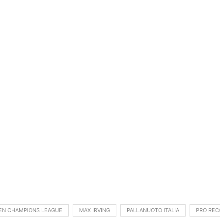
EN CHAMPIONS LEAGUE
MAX IRVING
PALLANUOTO ITALIA
PRO REC