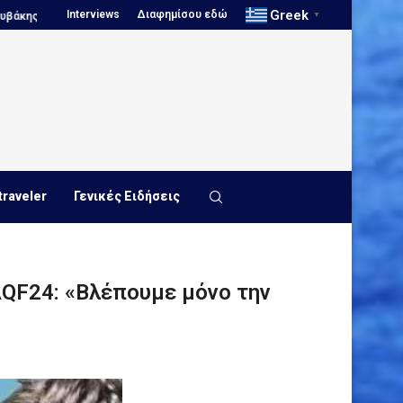
Greek
Interviews
Διαφημίσου εδώ
Ευρωπαϊκό Πρωτάθλημα Νέων...
Πόλο, Παγκόσμιο Πρωτάθλημα Παίδων.
▼
traveler
Γενικές Ειδήσεις
AQF24: «Βλέπουμε μόνο την