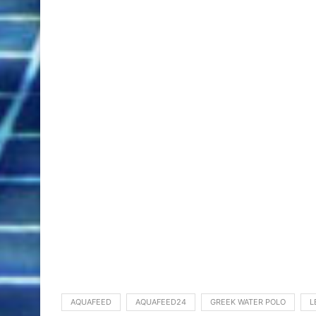
AQUAFEED
AQUAFEED24
GREEK WATER POLO
L