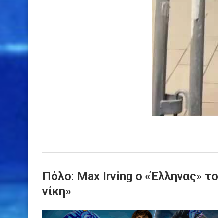
Πόλο: Max Irving o «Έλληνας» 
νίκη»