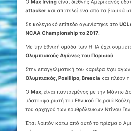
Ο
Max Irving
είναι διεθνής Αμερικανός υδα
attacker
και αποτελεί ένα από τα βασικά σ
Σε κολεγιακό επίπεδο αγωνίστηκε στο
UCL
NCAA Championship το 2017
.
Με την Εθνική ομάδα των ΗΠΑ έχει συμμετά
Ολυμπιακούς Αγώνες του Παρισιού
.
Στην επαγγελματική του καριέρα έχει αγων
Ολυμπιακός, Posillipo, Brescia
και πλέον η
Ο
Max,
είναι παντρεμένος με την Μάντω Δο
υδατοσφαιριστή του Εθνικού Πειραιά Κούλη
του αρχηγού των ερυθρόλευκων Ντίνου Γενη
Έτσι λοιπόν κάτω από αυτό το πρίσμα ο Α