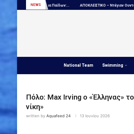
NEWS
α Παίδων:...
ΑΠΟΚΛΕΙΣΤΙΚΟ – Ντέγιαν Ουντόβιτσιτς...
Πόλο, Εθν
National Team
Swimming
Πόλο: Max Irving o «Έλληνας» 
νίκη»
written by
Aquafeed 24
13 Ιουνίου 2026