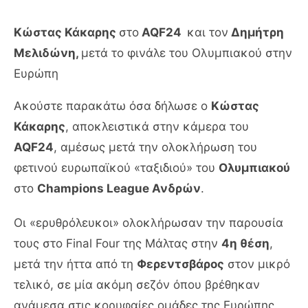
Κώστας Κάκαρης
στο
AQF24
και τον
Δημήτρη
Μελιδώνη,
μετά το φινάλε του Ολυμπιακού στην
Ευρώπη
Ακούστε παρακάτω όσα δήλωσε ο
Κώστας
Κάκαρης
, αποκλειστικά στην κάμερα του
AQF24
, αμέσως μετά την ολοκλήρωση του
φετινού ευρωπαϊκού «ταξιδιού» του
Ολυμπιακού
στο
Champions League Ανδρών
.
Οι «ερυθρόλευκοι» ολοκλήρωσαν την παρουσία
τους στο Final Four της Μάλτας στην
4η θέση
,
μετά την ήττα από τη
Φερεντσβάρος
στον μικρό
τελικό, σε μία ακόμη σεζόν όπου βρέθηκαν
ανάμεσα στις κορυφαίες ομάδες της Ευρώπης.