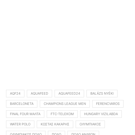
AQF24
AQUAFEED
AQUAFEED24
BALÁZS NYÉKI
BARCELONETA
CHAMPIONS LEAGUE MEN
FERENCVAROS
FINAL FOUR ΜΆΛΤΑ
FTC-TELEKOM
HUNGARY VIZILABDA
WATER POLO
ΚΏΣΤΑΣ ΚΆΚΑΡΗΣ
ΟΛΥΜΠΙΑΚΌΣ
ΟΛΥΜΠΙΑΚΌΣ ΠΌΛΟ
ΠΌΛΟ
ΠΌΛΟ ΑΝΔΡΏΝ