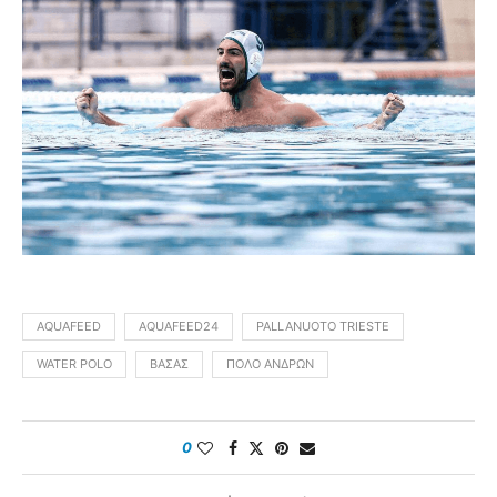
AQUAFEED
AQUAFEED24
PALLANUOTO TRIESTE
WATER POLO
ΒΆΣΑΣ
ΠΌΛΟ ΑΝΔΡΏΝ
0