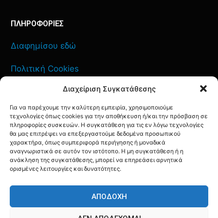
ΠΛΗΡΟΦΟΡΙΕΣ
Διαφημίσου εδώ
Πολιτική Cookies
Διαχείριση Συγκατάθεσης
Όροι Χρήσης
Για να παρέχουμε την καλύτερη εμπειρία, χρησιμοποιούμε
Πολιτική Απορρήτου
τεχνολογίες όπως cookies για την αποθήκευση ή/και την πρόσβαση σε
πληροφορίες συσκευών. Η συγκατάθεση για τις εν λόγω τεχνολογίες
θα μας επιτρέψει να επεξεργαστούμε δεδομένα προσωπικού
χαρακτήρα, όπως συμπεριφορά περιήγησης ή μοναδικά
αναγνωριστικά σε αυτόν τον ιστότοπο. Η μη συγκατάθεση ή η
ΕΠΙΚΟΙΝΩΝΙΑ
ανάκληση της συγκατάθεσης, μπορεί να επηρεάσει αρνητικά
ορισμένες λειτουργίες και δυνατότητες.
FACEBOOK
TWITTER
INSTAGRAM
YOUTUBE
ΑΠΟΔΟΧΉ