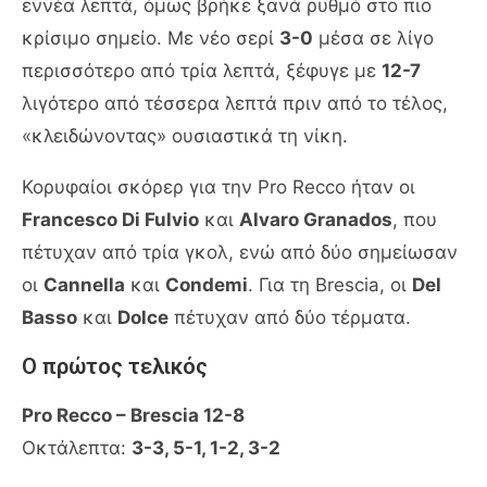
εννέα λεπτά, όμως βρήκε ξανά ρυθμό στο πιο
κρίσιμο σημείο. Με νέο σερί
3-0
μέσα σε λίγο
περισσότερο από τρία λεπτά, ξέφυγε με
12-7
λιγότερο από τέσσερα λεπτά πριν από το τέλος,
«κλειδώνοντας» ουσιαστικά τη νίκη.
Κορυφαίοι σκόρερ για την Pro Recco ήταν οι
Francesco Di Fulvio
και
Alvaro Granados
, που
πέτυχαν από τρία γκολ, ενώ από δύο σημείωσαν
οι
Cannella
και
Condemi
. Για τη Brescia, οι
Del
Basso
και
Dolce
πέτυχαν από δύο τέρματα.
Ο πρώτος τελικός
Pro Recco – Brescia 12-8
Οκτάλεπτα:
3-3, 5-1, 1-2, 3-2