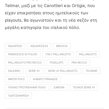
Telimar, μαζί με τις Canottieri και Ortigia, που
είχαν επικρατήσει στους ημιτελικούς των
playouts, θα αγωνιστούν και τη νέα σεζόν στη
μεγάλη κατηγορία του ιταλικού πόλο.
AQUAFEED
AQUAFEED24
BRESCIA
FRANCESCO DI FULVIO
ITALY PALLANUOTO
PALLANUOTO
PALLANUOTO PRO RECCO
POSILLIPO
PRO RECCO
SALERNO
SERIE A1
SERIE A1 PALLANUOTO
TELIMAR
WATER POLO
ΑΛΒΑΡΟ ΓΡΑΝΆΔΟΣ
ΙΤΑΛΙΚΌ ΠΡΩΤΆΘΛΗΜΑ ΠΌΛΟ
ΣΑΒΌΝΑ
ΤΕΛΙΚΟΊ SERIE A1
ΥΔΑΤΟΣΦΑΊΡΙΣΗ