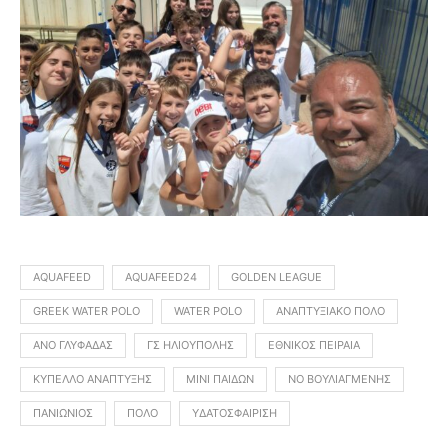
AQUAFEED
AQUAFEED24
GOLDEN LEAGUE
GREEK WATER POLO
WATER POLO
ΑΝΑΠΤΥΞΙΑΚΌ ΠΌΛΟ
ΑΝΟ ΓΛΥΦΆΔΑΣ
ΓΣ ΗΛΙΟΎΠΟΛΗΣ
ΕΘΝΙΚΌΣ ΠΕΙΡΑΙΆ
ΚΎΠΕΛΛΟ ΑΝΆΠΤΥΞΗΣ
ΜΊΝΙ ΠΑΊΔΩΝ
ΝΟ ΒΟΥΛΙΑΓΜΈΝΗΣ
ΠΑΝΙΏΝΙΟΣ
ΠΌΛΟ
ΥΔΑΤΟΣΦΑΊΡΙΣΗ