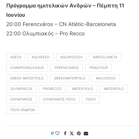
Πρόγραμμα ημιτελικών Ανδρών – Πέμπτη 11
Ιουνίου
20:00 Ferencváros – CN Atlètic-Barceloneta
22:00 Ολυμπιακός – Pro Recco
AQF24
AQUAFEED
AQUAFEED24
BARCELONETA
CHAMPIONSLEAGUE
FERENCVAROS
FINALFOUR
GREEK WATER POLO
GREEKWATERPOLO
MALTA2026
OLYMPIACOS
PRORECCO
WATER POLO
WATERPOLO
ΟΛΥΜΠΙΑΚΌΣ
ΟΛΥΜΠΙΑΚΌΣ ΠΌΛΟ
ΠΌΛΟ
ΠΌΛΟ ΑΝΔΡΏΝ
0