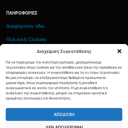
ΠΛΗΡΟΦΟΡΙΕΣ
Διαφημίσου εδώ
Πολιτική Cookies
Διαχείριση Συγκατάθεσης
Όροι Χρήσης
Για να παρέχουμε την καλύτερη εμπειρία, χρησιμοποιούμε
Πολιτική Απορρήτου
τεχνολογίες όπως cookies για την αποθήκευση ή/και την πρόσβαση σε
πληροφορίες συσκευών. Η συγκατάθεση για τις εν λόγω τεχνολογίες
θα μας επιτρέψει να επεξεργαστούμε δεδομένα προσωπικού
χαρακτήρα, όπως συμπεριφορά περιήγησης ή μοναδικά
αναγνωριστικά σε αυτόν τον ιστότοπο. Η μη συγκατάθεση ή η
ανάκληση της συγκατάθεσης, μπορεί να επηρεάσει αρνητικά
ΕΠΙΚΟΙΝΩΝΙΑ
ορισμένες λειτουργίες και δυνατότητες.
FACEBOOK
TWITTER
INSTAGRAM
YOUTUBE
ΑΠΟΔΟΧΉ
ΔΕΝ ΑΠΟΔΈΧΟΜΑΙ