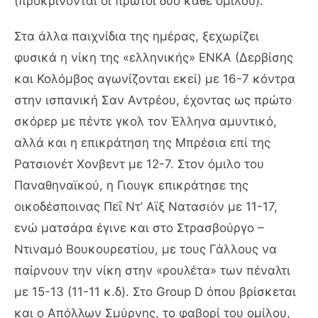
(προκρίνονται οι πρώτοι δύο κάθε ομίλου).
Στα άλλα παιχνίδια της ημέρας, ξεχωρίζει
φυσικά η νίκη της «ελληνικής» ΕΝΚΑ (Δερβίσης
και Κολόμβος αγωνίζονται εκεί) με 16-7 κόντρα
στην ισπανική Σαν Αντρέου, έχοντας ως πρώτο
σκόρερ με πέντε γκολ τον Έλληνα αμυντικό,
αλλά και η επικράτηση της Μπρέσια επί της
Ρατσιονέτ Χονβεντ με 12-7. Στον όμιλο του
Παναθηναϊκού, η Γιουγκ επικράτησε της
οικοδέσποινας Πεΐ Ντ’ Αϊξ Νατασιόν με 11-17,
ενώ ματσάρα έγινε και στο Στρασβούργο –
Ντιναμό Βουκουρεστίου, με τους Γάλλους να
παίρνουν την νίκη στην «ρουλέτα» των πέναλτι
με 15-13 (11-11 κ.δ). Στο Group D όπου βρίσκεται
και ο Απόλλων Σμύρνης, το φαβορί του ομίλου,