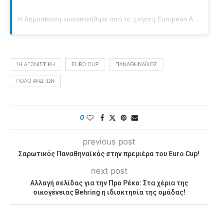
Η δημοσίευση κοινοποιήθηκε από το χρήστη European Aquatics Water Polo (@euro.waterpolo)
1Η ΑΓΩΝΙΣΤΙΚΉ
EURO CUP
ΠΑΝΑΘΗΝΑΪΚΌΣ
ΠΌΛΟ ΑΝΔΡΏΝ
0
previous post
Σαρωτικός Παναθηναϊκός στην πρεμιέρα του Euro Cup!
next post
Αλλαγή σελίδας για την Προ Ρέκο: Στα χέρια της
οικογένειας Behring η ιδιοκτησία της ομάδας!