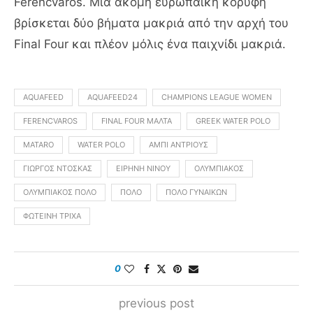
Ferencváros. Μία ακόμη ευρωπαϊκή κορυφή
βρίσκεται δύο βήματα μακριά από την αρχή του
Final Four και πλέον μόλις ένα παιχνίδι μακριά.
AQUAFEED
AQUAFEED24
CHAMPIONS LEAGUE WOMEN
FERENCVAROS
FINAL FOUR ΜΆΛΤΑ
GREEK WATER POLO
MATARO
WATER POLO
ΆΜΠΙ ΆΝΤΡΙΟΥΣ
ΓΙΏΡΓΟΣ ΝΤΌΣΚΑΣ
ΕΙΡΉΝΗ ΝΊΝΟΥ
ΟΛΥΜΠΙΑΚΌΣ
ΟΛΥΜΠΙΑΚΌΣ ΠΌΛΟ
ΠΌΛΟ
ΠΌΛΟ ΓΥΝΑΙΚΏΝ
ΦΩΤΕΙΝΉ ΤΡΙΧΆ
0
previous post