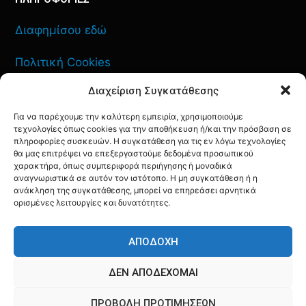
Διαφημίσου εδώ
Πολιτική Cookies
Διαχείριση Συγκατάθεσης
Όροι Χρήσης
Για να παρέχουμε την καλύτερη εμπειρία, χρησιμοποιούμε
Πολιτική Απορρήτου
τεχνολογίες όπως cookies για την αποθήκευση ή/και την πρόσβαση σε
πληροφορίες συσκευών. Η συγκατάθεση για τις εν λόγω τεχνολογίες
θα μας επιτρέψει να επεξεργαστούμε δεδομένα προσωπικού
χαρακτήρα, όπως συμπεριφορά περιήγησης ή μοναδικά
αναγνωριστικά σε αυτόν τον ιστότοπο. Η μη συγκατάθεση ή η
ανάκληση της συγκατάθεσης, μπορεί να επηρεάσει αρνητικά
ΕΠΙΚΟΙΝΩΝΙΑ
ορισμένες λειτουργίες και δυνατότητες.
FACEBOOK
TWITTER
INSTAGRAM
YOUTUBE
ΑΠΟΔΟΧΉ
ΔΕΝ ΑΠΟΔΈΧΟΜΑΙ
ΠΡΟΒΟΛΉ ΠΡΟΤΙΜΉΣΕΩΝ