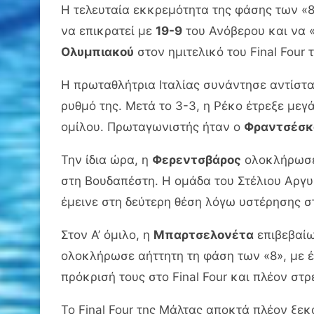
Η τελευταία εκκρεμότητα της φάσης των «8
να επικρατεί με
19-9
του Ανόβερου και να «
Ολυμπιακού
στον ημιτελικό του Final Four 
Η πρωταθλήτρια Ιταλίας συνάντησε αντίστ
ρυθμό της. Μετά το 3-3, η Ρέκο έτρεξε μεγ
ομίλου. Πρωταγωνιστής ήταν ο
Φραντσέσκο
Την ίδια ώρα, η
Φερεντσβάρος
ολοκλήρωσε 
στη Βουδαπέστη. Η ομάδα του Στέλιου Αργυ
έμεινε στη δεύτερη θέση λόγω υστέρησης σ
Στον Α’ όμιλο, η
Μπαρτσελονέτα
επιβεβαίω
ολοκλήρωσε αήττητη τη φάση των «8», με έξ
πρόκρισή τους στο Final Four και πλέον σ
Το Final Four της Μάλτας αποκτά πλέον ξε