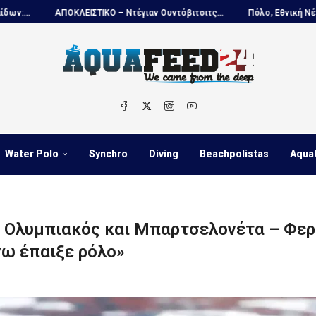
Ο – Ντέγιαν Ουντόβιτσιτς...
Πόλο, Εθνική Νέων Ανδρών...
Πανιώ
Water Polo
Synchro
Diving
Beachpolistas
Aqua
 Ολυμπιακός και Μπαρτσελονέτα – Φερε
νω έπαιξε ρόλο»