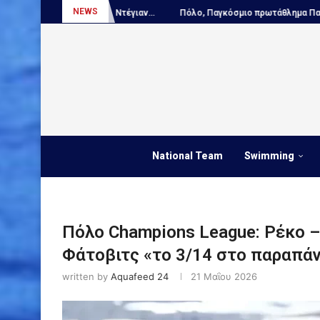
NEWS
 Ντέγιαν...
Πόλο, Παγκόσμιο πρωτάθλημα Παίδων:...
ΑΠΟΚΛΕΙΣΤΙΚ
National Team
Swimming
Πόλο Champions League: Ρέκο –
Φάτοβιτς «το 3/14 στο παραπά
written by
Aquafeed 24
21 Μαΐου 2026