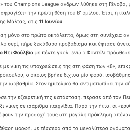
» του Champions League ανδρών λύθηκε στη Γένοβα, μ
σφραγίζει» την πρώτη θέση του Β’ ομίλου. Έτσι, η ιταλ
της Μάλτας, στις
11 Ιουνίου
.
αση μόνο στο πρώτο οκτάλεπτο, όμως στη συνέχεια α
άλο σερί, πήρε ξεκάθαρο προβάδισμα και έφτασε άνετα
 Ντι Φούλβιο
με πέντε γκολ, ενώ ο Φοντέλι πρόσθεσε
με νίκη τις υποχρεώσεις της στη φάση των «8», επι
ρόπουλου, ο οποίος βρήκε δίχτυα μία φορά, ισοβάθμη
την ισοβαθμία. Στον ημιτελικό θα αντιμετωπίσει την 
σε την εξαιρετική της κατάσταση, πέρασε από τον Πε
ι νίκες σε ισάριθμα παιχνίδια. Παρά την ήττα, οι «ερ
τρέφουν την προσοχή τους στη μεγάλη πρόκληση απέναν
κάθαρη μορφή, με τέσσερα από τα μεγαλύτερα ονόματ