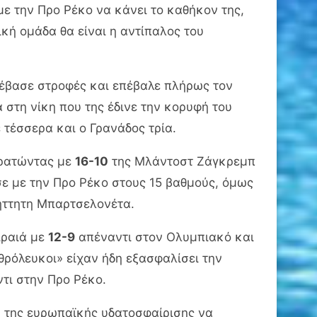
ε την Προ Ρέκο να κάνει το καθήκον της,
ική ομάδα θα είναι η αντίπαλος του
νέβασε στροφές και επέβαλε πλήρως τον
 στη νίκη που της έδινε την κορυφή του
 τέσσερα και ο Γρανάδος τρία.
κρατώντας με
16-10
της Μλάντοστ Ζάγκρεμπ
σε με την Προ Ρέκο στους 15 βαθμούς, όμως
αήττητη Μπαρτσελονέτα.
ιραιά με
12-9
απέναντι στον Ολυμπιακό και
υθρόλευκοι» είχαν ήδη εξασφαλίσει την
τι στην Προ Ρέκο.
α της ευρωπαϊκής υδατοσφαίρισης να