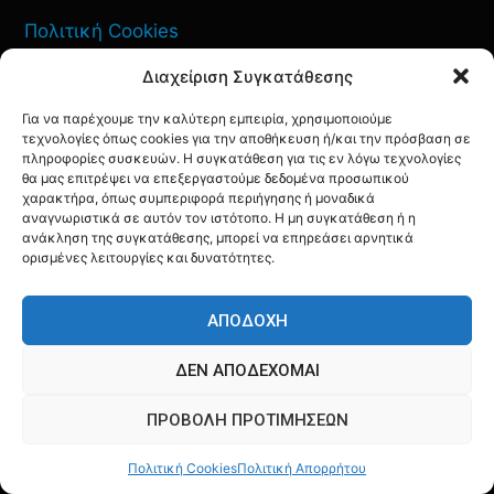
Πολιτική Cookies
Διαχείριση Συγκατάθεσης
Όροι Χρήσης
Για να παρέχουμε την καλύτερη εμπειρία, χρησιμοποιούμε
Πολιτική Απορρήτου
τεχνολογίες όπως cookies για την αποθήκευση ή/και την πρόσβαση σε
πληροφορίες συσκευών. Η συγκατάθεση για τις εν λόγω τεχνολογίες
θα μας επιτρέψει να επεξεργαστούμε δεδομένα προσωπικού
χαρακτήρα, όπως συμπεριφορά περιήγησης ή μοναδικά
αναγνωριστικά σε αυτόν τον ιστότοπο. Η μη συγκατάθεση ή η
ΕΠΙΚΟΙΝΩΝΙΑ
ανάκληση της συγκατάθεσης, μπορεί να επηρεάσει αρνητικά
ορισμένες λειτουργίες και δυνατότητες.
FACEBOOK
TWITTER
INSTAGRAM
YOUTUBE
ΑΠΟΔΟΧΉ
ΔΕΝ ΑΠΟΔΈΧΟΜΑΙ
ΠΡΟΒΟΛΉ ΠΡΟΤΙΜΉΣΕΩΝ
© AQF24 MEDIA
Πολιτική Cookies
Πολιτική Απορρήτου