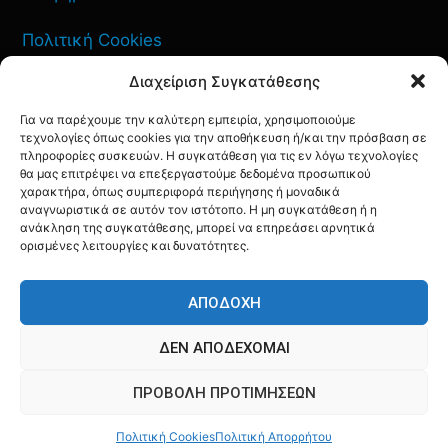
Πολιτική Cookies
Διαχείριση Συγκατάθεσης
Όροι Χρήσης
Για να παρέχουμε την καλύτερη εμπειρία, χρησιμοποιούμε
Πολιτική Απορρήτου
τεχνολογίες όπως cookies για την αποθήκευση ή/και την πρόσβαση σε
πληροφορίες συσκευών. Η συγκατάθεση για τις εν λόγω τεχνολογίες
θα μας επιτρέψει να επεξεργαστούμε δεδομένα προσωπικού
χαρακτήρα, όπως συμπεριφορά περιήγησης ή μοναδικά
αναγνωριστικά σε αυτόν τον ιστότοπο. Η μη συγκατάθεση ή η
ανάκληση της συγκατάθεσης, μπορεί να επηρεάσει αρνητικά
ΕΠΙΚΟΙΝΩΝΙΑ
ορισμένες λειτουργίες και δυνατότητες.
FACEBOOK
TWITTER
INSTAGRAM
YOUTUBE
ΑΠΟΔΟΧΉ
ΔΕΝ ΑΠΟΔΈΧΟΜΑΙ
ΠΡΟΒΟΛΉ ΠΡΟΤΙΜΉΣΕΩΝ
© AQF24 MEDIA
Πολιτική Cookies
Πολιτική Απορρήτου